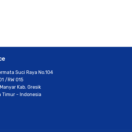
ce
Permata Suci Raya No.104
01 /RW 015
Manyar Kab. Gresik
 Timur - Indonesia