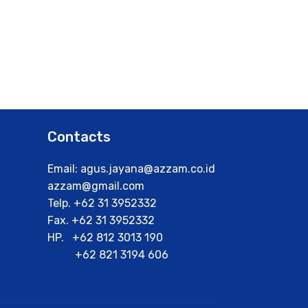
Contacts
Email: agus.jayana@azzam.co.id
azzam@gmail.com
Telp. +62 31 3952332
Fax. +62 31 3952332
HP. +62 812 3013 190
+62 821 3194 606