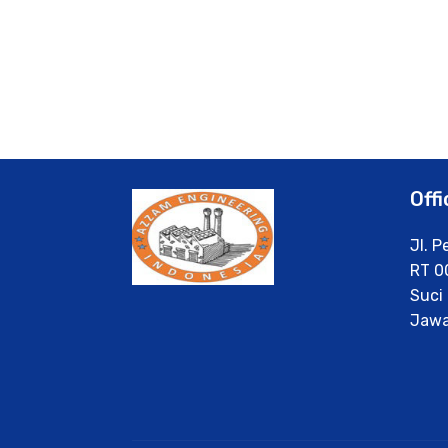
Offi
Jl. 
RT 0
Suci 
Jawa